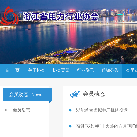
首     页
关于协会
协会要闻
行业资讯
通知公告
会员
会员动态
会员动态
News
会员动态
浙能首台虚拟电厂机组投运
奋进“双过半”丨火热的六月“项”