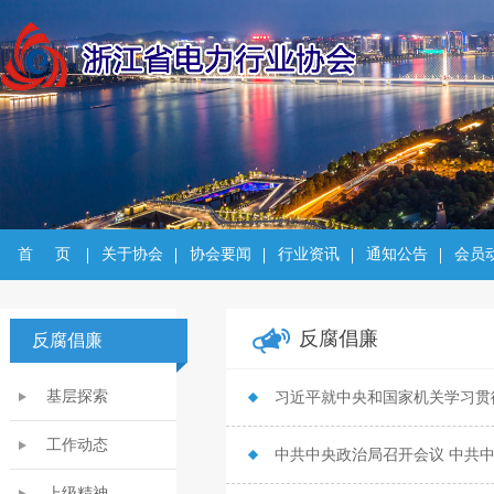
首     页
关于协会
协会要闻
行业资讯
通知公告
会员
反腐倡廉
反腐倡廉
基层探索
工作动态
中共中央政治局召开会议 中共
上级精神