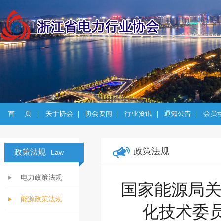
首     页
关于协会
协会要闻
行业资讯
通知公告
会员
政策法规
政策法规
Law
电力政策法规
国家能源局
能源政策法规
化技术委