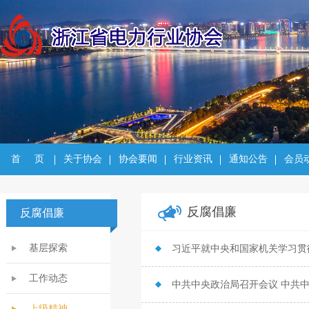
首     页
关于协会
协会要闻
行业资讯
通知公告
会员
反腐倡廉
反腐倡廉
基层探索
工作动态
中共中央政治局召开会议 中共
上级精神